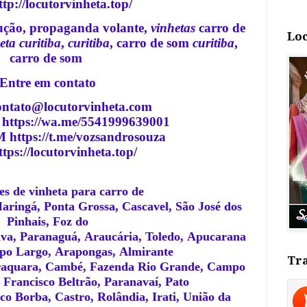
ttp://locutorvinheta.top/
cução, propaganda volante,
vinhetas
carro de
Loc
eta curitiba
,
curitiba
, carro de som
curitiba
,
carro de som
E
ntre em contato
ntato@locutorvinheta.com
tps://wa.me/5541999639001
ttps://t.me/vozsandrosouza
tps://locutorvinheta.top/
s de vinheta para carro de
aringá, Ponta Grossa, Cascavel, São José dos
Pinhais, Foz do
va, Paranaguá, Araucária, Toledo, Apucarana
mpo Largo, Arapongas, Almirante
Tra
aquara, Cambé, Fazenda Rio Grande, Campo
Francisco Beltrão, Paranavaí, Pato
co Borba, Castro, Rolândia, Irati, União da