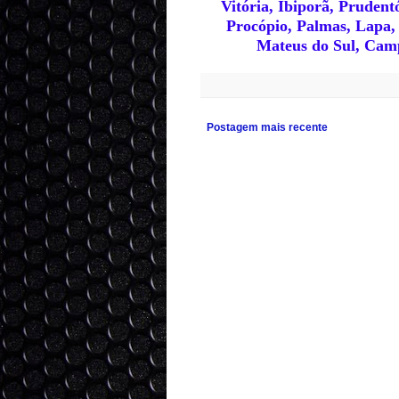
Vitória, Ibiporã, Pruden
Procópio, Palmas, Lapa,
Mateus do Sul, Camp
Postagem mais recente