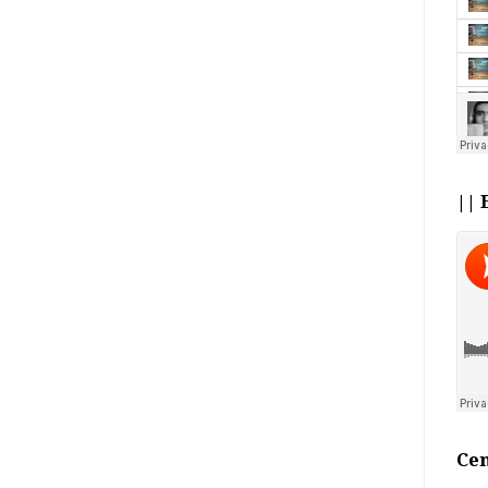
|| 
Cen