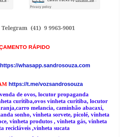
/ Telegram
(41) 9 9963-9001
ÇAMENTO RÁPIDO
https://whasapp.sandrosouza.com
RAM
https://t.me/vozsandrosouza
 venda de ovos, locutor propaganda
eta curitiba,ovos vinheta curitiba, locutor
aranja,carro melancia, caminhão abacaxi,
anda sonho, vinheta sorvete, picolé, vinheta
ce, vinheta produtos , vinheta gás, vinheta
a recicláveis ,vinheta sucata