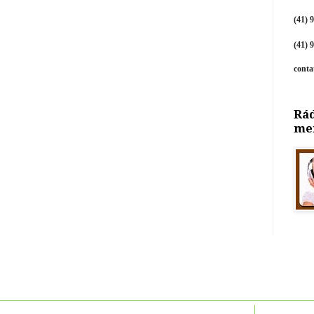
(41) 
(41) 
cont
Rád
me