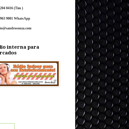
9204 0416 (Tim )
9963 9001
Wh
atsApp
ato@sandrosouza.com
io interna para
rcados