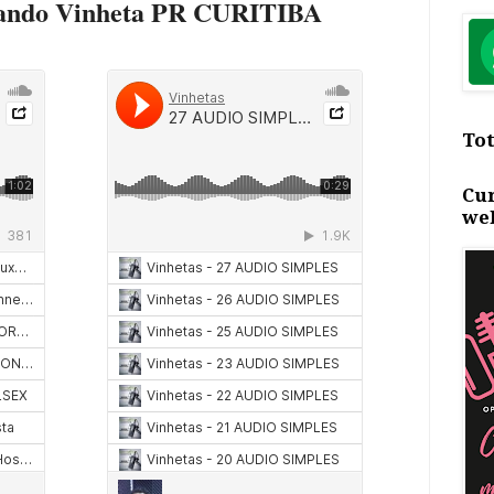
vando Vinheta PR CURITIBA
Tot
Cu
we