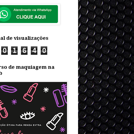
al de visualizações
0
1
6
4
0
rso de maquiagem na
b