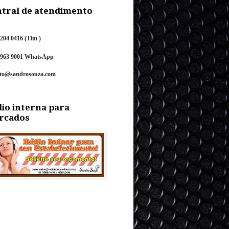
tral de atendimento
9204 0416 (Tim )
9963 9001
Wh
atsApp
ato@sandrosouza.com
io interna para
rcados