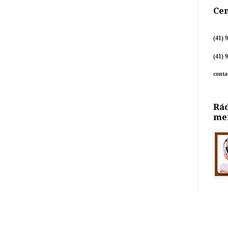
Cen
(41) 
(41) 
cont
Rád
me