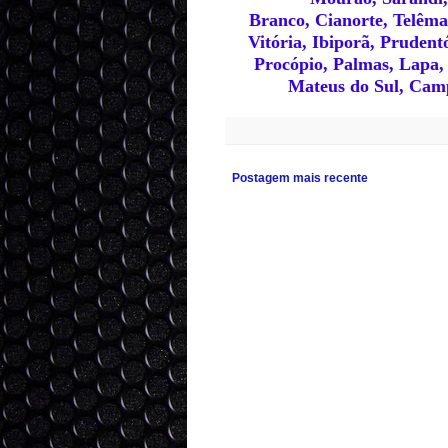
Branco, Cianorte, Telêma
Vitória, Ibiporã, Pruden
Procópio, Palmas, Lapa,
Mateus do Sul, Camp
Postagem mais recente