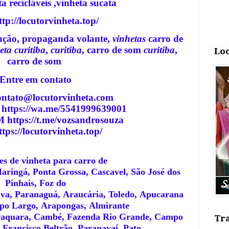
a recicláveis ,vinheta sucata
ttp://locutorvinheta.top/
cução, propaganda volante,
vinhetas
carro de
eta curitiba
,
curitiba
, carro de som
curitiba
,
Loc
carro de som
E
ntre em contato
ntato@locutorvinheta.com
tps://wa.me/5541999639001
ttps://t.me/vozsandrosouza
tps://locutorvinheta.top/
s de vinheta para carro de
aringá, Ponta Grossa, Cascavel, São José dos
Pinhais, Foz do
va, Paranaguá, Araucária, Toledo, Apucarana
mpo Largo, Arapongas, Almirante
aquara, Cambé, Fazenda Rio Grande, Campo
Tra
Francisco Beltrão, Paranavaí, Pato