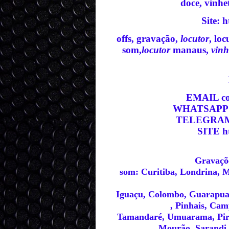
doce, vinhet
Site
:
h
offs, gravação,
locutor
, lo
som,
locutor
manaus,
vinh
EMAIL co
WHATSAPP ht
TELEGRAM h
SITE ht
Gravaçõe
som: Curitiba, Londrina, M
Iguaçu, Colombo, Guarapua
, Pinhais, Ca
Tamandaré, Umuarama, Pir
Mourão, Sarandi, 