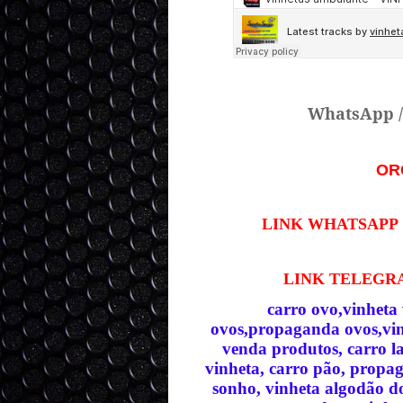
WhatsApp 
OR
LINK WHATSAPP
LINK TELEG
carro ovo,vinheta
ovos,propaganda ovos,vinh
venda produtos, carro l
vinheta, carro pão, propag
sonho, vinheta algodão do