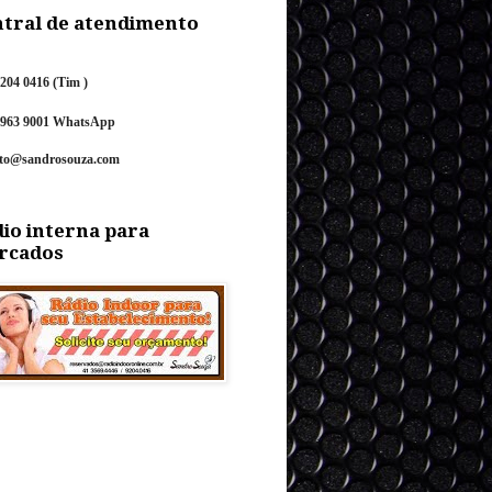
tral de atendimento
9204 0416 (Tim )
9963 9001
Wh
atsApp
ato@sandrosouza.com
io interna para
rcados