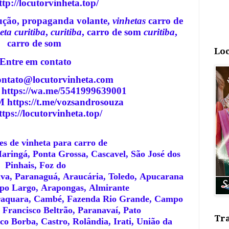
ttp://locutorvinheta.top/
cução, propaganda volante,
vinhetas
carro de
eta curitiba
,
curitiba
, carro de som
curitiba
,
carro de som
Loc
E
ntre em contato
ntato@locutorvinheta.com
tps://wa.me/5541999639001
ttps://t.me/vozsandrosouza
tps://locutorvinheta.top/
s de vinheta para carro de
aringá, Ponta Grossa, Cascavel, São José dos
Pinhais, Foz do
va, Paranaguá, Araucária, Toledo, Apucarana
mpo Largo, Arapongas, Almirante
aquara, Cambé, Fazenda Rio Grande, Campo
Francisco Beltrão, Paranavaí, Pato
Tra
co Borba, Castro, Rolândia, Irati, União da