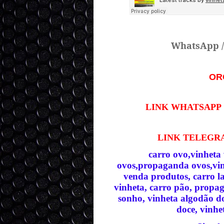
WhatsApp 
OR
LINK WHATSAPP
LINK TELEG
carro ovo,vinheta
ovos,propaganda ovos,vinh
venda produtos, carro l
vinheta, carro pão, propag
sonho, vinheta algodão do
doce, vinhet