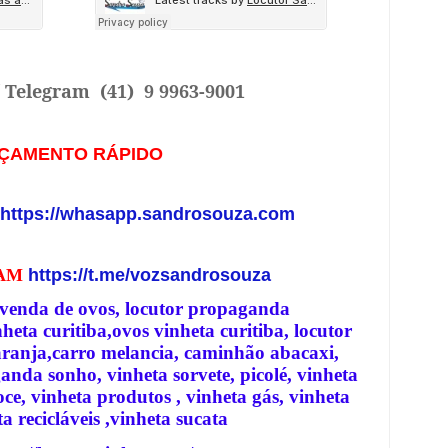
/ Telegram
(41) 9 9963-9001
ÇAMENTO RÁPIDO
https://whasapp.sandrosouza.com
RAM
https://t.me/vozsandrosouza
 venda de ovos, locutor propaganda
eta curitiba,ovos vinheta curitiba, locutor
aranja,carro melancia, caminhão abacaxi,
anda sonho, vinheta sorvete, picolé, vinheta
ce, vinheta produtos , vinheta gás, vinheta
a recicláveis ,vinheta sucata