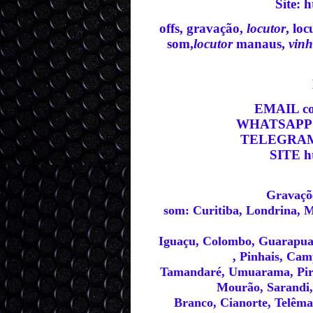
Site
:
h
offs, gravação,
locutor
, lo
som,
locutor
manaus,
vinh
EMAIL co
WHATSAPP ht
TELEGRAM h
SITE ht
Gravaçõe
som: Curitiba, Londrina, M
Iguaçu, Colombo, Guarapua
, Pinhais, Ca
Tamandaré, Umuarama, Pir
Mourão, Sarandi, 
Branco, Cianorte, Telêma