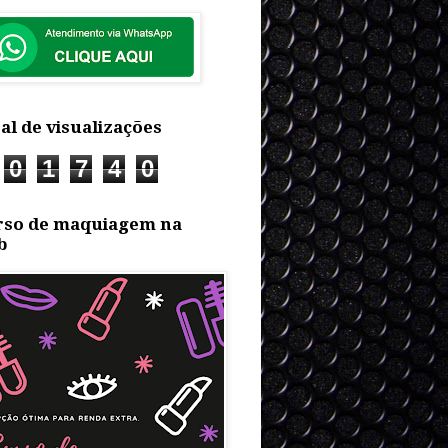
al de visualizações
0
1
7
4
0
rso de maquiagem na
b