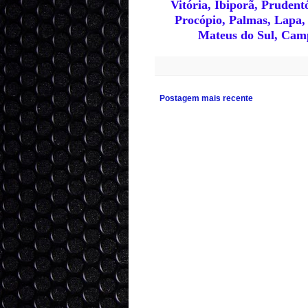
Vitória, Ibiporã, Pruden
Procópio, Palmas, Lapa,
Mateus do Sul, Camp
Postagem mais recente