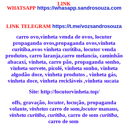
LINK
WHATSAPP
https://whasapp.sandrosouza.com
LINK TELEGRAM
https://t.me/vozsandrosouza
carro ovo,vinheta venda de ovos, locutor
propaganda ovos,propaganda ovos,vinheta
curitiba,ovos vinheta curitiba, locutor venda
produtos, carro laranja,carro melancia, caminhão
abacaxi, vinheta, carro pão, propaganda sonho,
vinheta sorvete, picolé, vinheta sonho, vinheta
algodão doce, vinheta produtos , vinheta gás,
vinheta doce, vinheta recicláveis ,vinheta sucata
Site
:
http://locutorvinheta.top/
offs, gravação,
locutor
, locução, propaganda
volante,
vinhetas
carro de som,
locutor
manaus,
vinheta curitiba
,
curitiba
, carro de som
curitiba
,
carro de som