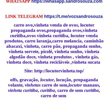
WHATSAPP
https://whasapp.sandrosouza.com
LINK TELEGRAM
https://t.me/vozsandrosouza
carro ovo,vinheta venda de ovos, locutor
propaganda ovos,propaganda ovos,vinheta
curitiba,ovos vinheta curitiba, locutor venda
produtos, carro laranja,carro melancia, caminhão
abacaxi, vinheta, carro pão, propaganda sonho,
vinheta sorvete, picolé, vinheta sonho, vinheta
algodão doce, vinheta produtos , vinheta gás,
vinheta doce, vinheta recicláveis ,vinheta sucata
Site
:
http://locutorvinheta.top/
offs, gravação,
locutor
, locução, propaganda
volante,
vinhetas
carro de som,
locutor
manaus,
vinheta curitiba
,
curitiba
, carro de som
curitiba
,
carro de som