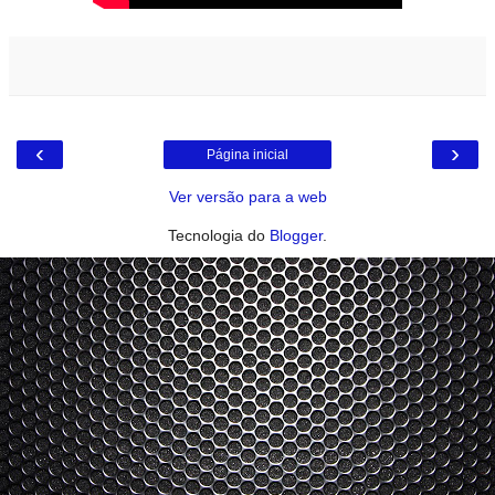
‹
›
Página inicial
Ver versão para a web
Tecnologia do
Blogger
.